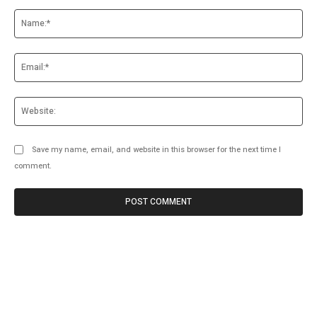
Comment:
Na
Ema
Web
Save my name, email, and website in this browser for the next time I
comment.