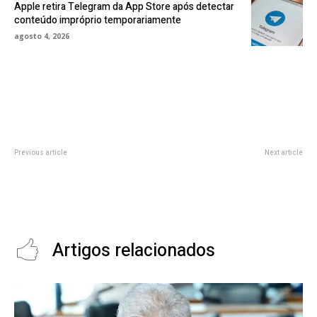
Apple retira Telegram da App Store após detectar
conteúdo impróprio temporariamente
agosto 4, 2026
Previous article
Next article
Michelle Schneider revela como
Especialista em tecnologia
reinventar a carreira diante do
declara fim do pessimismo após
avanço da IA
semana de encontros sobre IA e
futuro
Artigos relacionados