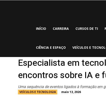
INÍCIO
CARREIRA
CURSOS DE TI
CIÊNCIA E ESPAÇO
VEÍCULOS E TECNOL
Especialista em tecno
encontros sobre IA e f
Uma sequência de eventos ligados à formação em ge
maio 13, 2026
VEÍCULOS E TECNOLOGIA