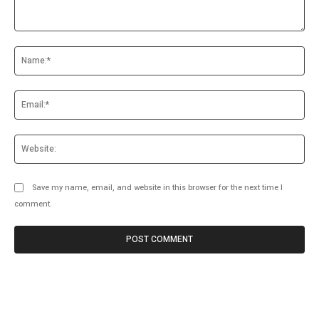
Comment:
Na
Ema
Web
Save my name, email, and website in this browser for the next time I
comment.