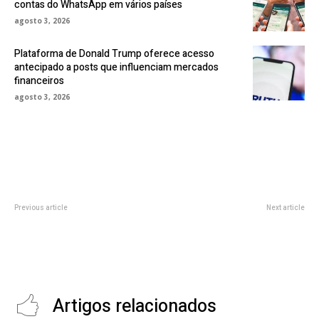
contas do WhatsApp em vários países
agosto 3, 2026
Plataforma de Donald Trump oferece acesso
antecipado a posts que influenciam mercados
financeiros
agosto 3, 2026
Previous article
Next article
Magalu anuncia Programa
Casa do Dev lança três quizzes
Trainee 2026 em IA com salário
de programação para iniciantes e
de R$ 9,6 mil; Valcann oferece 11
lista 15 ideias de software
vagas de estágio
Artigos relacionados