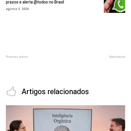
prazos e alerta @todos no Brasil
agosto 5, 2026
Previous article
Next article
Primeira usina de etanol de trigo
Agenda de cursos e guias para
do Brasil é inaugurada após
dominar a programação full
aporte de R$ 100 milhões
stack até 2025
Artigos relacionados