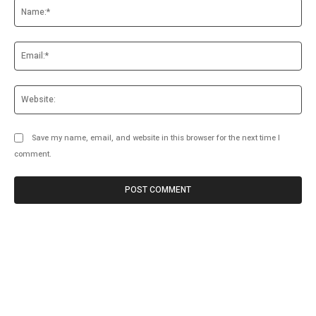
Na
Ema
Web
Save my name, email, and website in this browser for the next time I
comment.