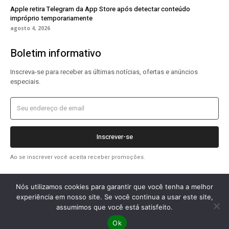
Apple retira Telegram da App Store após detectar conteúdo
impróprio temporariamente
agosto 4, 2026
Boletim informativo
Inscreva-se para receber as últimas notícias, ofertas e anúncios
especiais.
Inscrever-se
Ao se inscrever você aceita receber promoções.
Nós utilizamos cookies para garantir que você tenha a melhor
experiência em nosso site. Se você continua a usar este site,
assumimos que você está satisfeito.
2026 OlharTecDigital © Todos os direitos reservados.
Ok
Contato
Sobre nós
Termos de uso
Transparência
Webstories