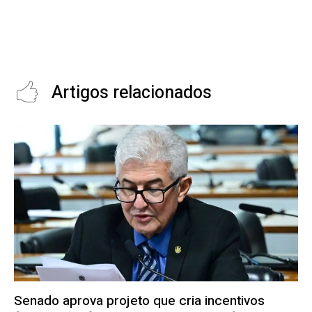
BMW implanta robô humanoide
Cris Guterres destaca
com IA na linha de montagem da
comunicação autêntica e utiliza
fábrica nos EUA
IA contra a superficialidade
digital
Artigos relacionados
Senado aprova projeto que cria incentivos