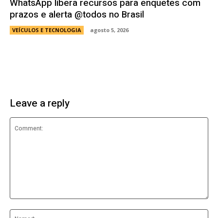
WhatsApp libera recursos para enquetes com
prazos e alerta @todos no Brasil
VEÍCULOS E TECNOLOGIA
agosto 5, 2026
Leave a reply
Comment:
Na