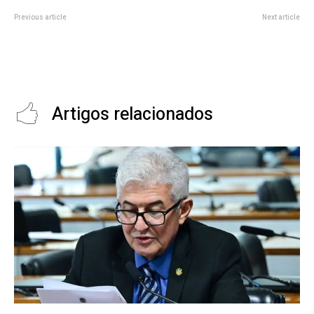
Previous article
Next article
HyperX Cloud Stinger Core
Controle GameSir Tarantula Pro
Wireless cai para R$ 368 na
oferece RGB e funciona em PC,
Amazon com som 7.1 e conexão
Switch e celular
sem fio
Artigos relacionados