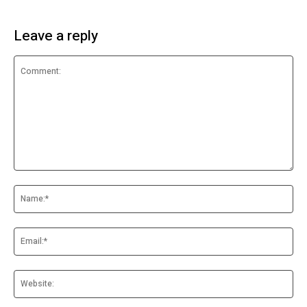
Leave a reply
Comment:
Na
Ema
Web