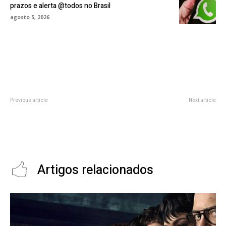
prazos e alerta @todos no Brasil
agosto 5, 2026
Previous article
Next article
Como Criar um Site de
Como a Inteligência Artificial Está
Inteligência Artificial que Atraia e
Transformando as Interações em
Converta: Dicas Avançadas de
Chats: O Futuro da Comunicação
SEO
Digital
Artigos relacionados