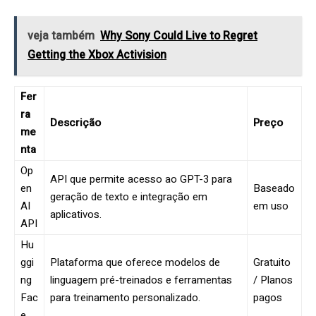
veja também
Why Sony Could Live to Regret
Getting the Xbox Activision
Fer
ra
Descrição
Preço
me
nta
Op
API que permite acesso ao GPT-3 para
en
Baseado
geração de texto e integração em
AI
em uso
aplicativos.
API
Hu
ggi
Plataforma que oferece modelos de
Gratuito
ng
linguagem pré-treinados e ferramentas
/ Planos
Fac
para treinamento personalizado.
pagos
e