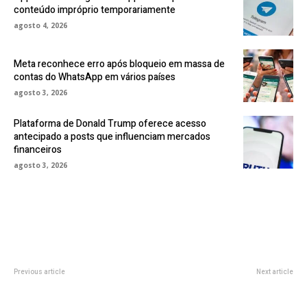
conteúdo impróprio temporariamente
agosto 4, 2026
Meta reconhece erro após bloqueio em massa de
contas do WhatsApp em vários países
agosto 3, 2026
Plataforma de Donald Trump oferece acesso
antecipado a posts que influenciam mercados
financeiros
agosto 3, 2026
Previous article
Next article
Incêndio em caldeira mobiliza
Trailers do Super Bowl 2026:
bombeiros no estúdio da
Supergirl, Pânico 7 e outras