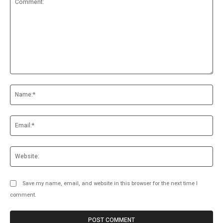
Comment:
Na
Ema
Web
Save my name, email, and website in this browser for the next time I
comment.