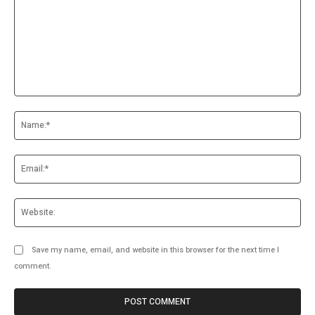
Comment:
Na
Ema
Web
Save my name, email, and website in this browser for the next time I
comment.