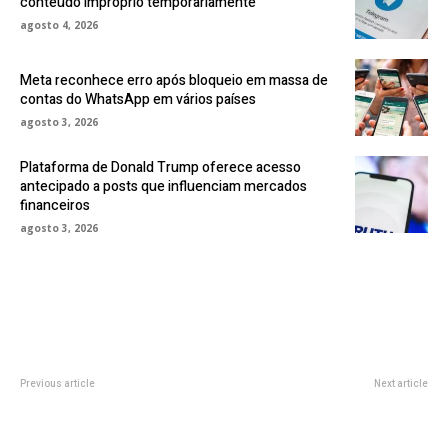
conteúdo impróprio temporariamente
agosto 4, 2026
Meta reconhece erro após bloqueio em massa de
contas do WhatsApp em vários países
agosto 3, 2026
Plataforma de Donald Trump oferece acesso
antecipado a posts que influenciam mercados
financeiros
agosto 3, 2026
Previous article
Next article
A Escolha Certa: Fatores a
Desmistificando ZeroMQ: Como
Considerar ao Comprar um Carro
a Biblioteca de Mensageria Pode
com Correia Dentada Banhada a
Transformar Suas Aplicações