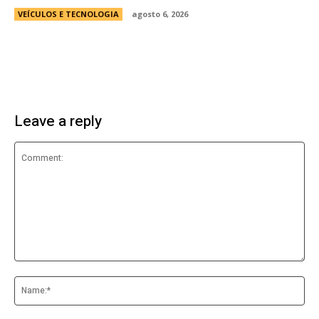
VEÍCULOS E TECNOLOGIA
agosto 6, 2026
Leave a reply
Comment:
Na