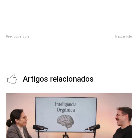
Previous article
Next article
Dra. Juliana Vieira Honorato e os
Jogadores de Pokémon Go
desafios da sexualidade na era
contribuíram para criação de
digital
sistema de localização para
drones e robôs
Artigos relacionados