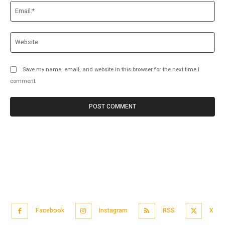
Ema
Web
Save my name, email, and website in this browser for the next time I
comment.
Facebook
Instagram
RSS
X