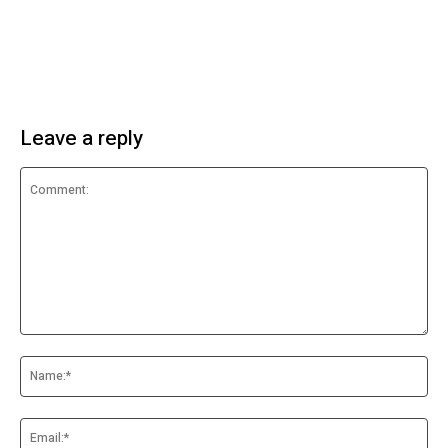
Leave a reply
Comment:
Na
Ema