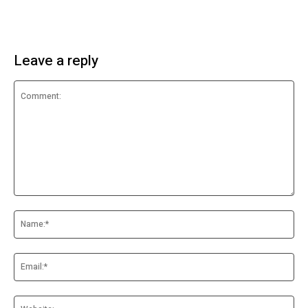
Leave a reply
Comment:
Na
Ema
Web