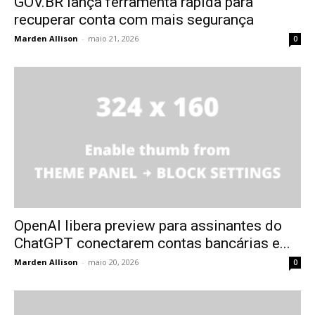
GOV.BR lança ferramenta rápida para
recuperar conta com mais segurança
Marden Allison
-
maio 21, 2026
0
OpenAI libera preview para assinantes do
ChatGPT conectarem contas bancárias e...
Marden Allison
-
maio 20, 2026
0