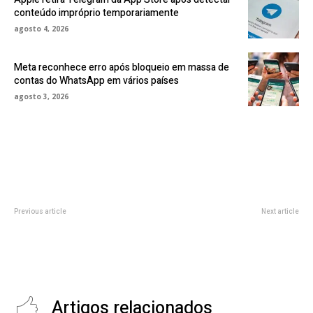
conteúdo impróprio temporariamente
agosto 4, 2026
Meta reconhece erro após bloqueio em massa de
contas do WhatsApp em vários países
agosto 3, 2026
Previous article
Next article
Como pagar por aproximação
Cobertor antichamas chinês
usando um smartwatch: guia
controla incêndio em segundos e
prático para Galaxy Watch e
amplia segurança em veículos
Apple Watch
elétricos
Artigos relacionados