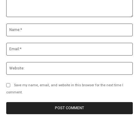
Comment:
Na
Ema
Web
Save my name, email, and website in this browser for the next time I
comment.