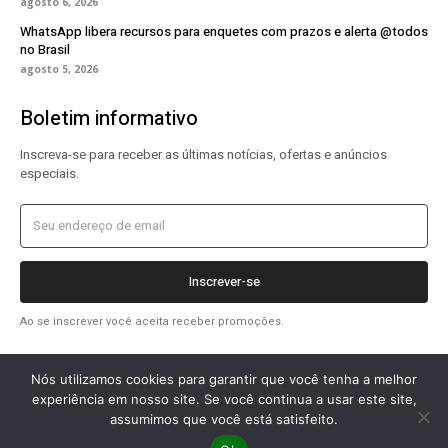
agosto 6, 2026
WhatsApp libera recursos para enquetes com prazos e alerta @todos
no Brasil
agosto 5, 2026
Boletim informativo
Inscreva-se para receber as últimas notícias, ofertas e anúncios
especiais.
Inscrever-se
Ao se inscrever você aceita receber promoções.
Nós utilizamos cookies para garantir que você tenha a melhor
experiência em nosso site. Se você continua a usar este site,
assumimos que você está satisfeito.
2026 OlharTecDigital © Todos os direitos reservados.