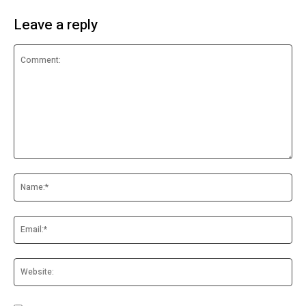
Leave a reply
Comment:
Na
Ema
Web