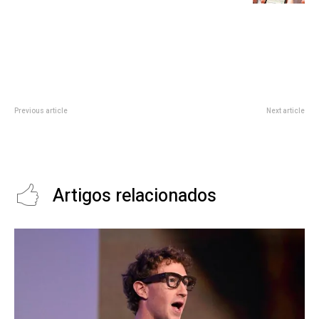
Previous article
Next article
Robô dançarino acerta criança
Thiago Gringon aponta a
em apresentação na China e
criatividade como forma de
vídeo gera alerta mundial
resistência na era pós-pandemia
Artigos relacionados