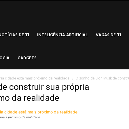
NOTÍCIAS DE TI
INTELIGÊNCIA ARTIFICIAL
VAGAS DE TI
OGIA
GADGETS
ria cidade está mais próximo da realidade
O sonho de Elon Musk de constru
e construir sua própria
mo da realidade
 mais próximo da realidade