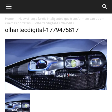
Home
Huawei lança faróis inteligentes que transformam carros em
cinemas portáteis
olhartecdigital-1779475817
olhartecdigital-1779475817